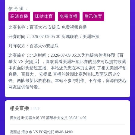
信 号 源 ：
高清直播
咪咕体育
免费直播
腾讯体育
比赛名称：百慕大VS安提瓜 免费视频直播
开赛时间：2026-07-09 05:30
所属联赛：
美洲杯预
对阵双方：百慕大vs安提瓜
比赛简介：北京时间：2026-07-09 05:30为您提供美洲杯预【百
慕大 VS 安提瓜】，喜欢观看美洲杯预比赛的朋友可以提前收藏
本页面以免错过直播。本站还为您在本页面索引了相关美洲杯预
直播、百慕大 、安提瓜 直播的近期比赛列表以及两队历史交
锋、两队最新比赛赛程。本站不参与制作、不存储，资源由热心
网友提供信号源。
相关直播
LIVE
俄女超 叶尼塞女足 VS 苏维杜夫女足
08-08 14:00
澳西超 湾水市 VS FC索伦托
08-08 14:00