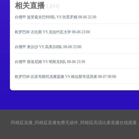
相关直播
LIVE
白俄甲 波里索夫巴特B队 VS 坎普罗姆
08-06 22:30
欧罗巴杯 古比斯 VS 克拉约瓦大学
08-06 23:00
白俄甲 奥尔沙 VS 高美尔B队
08-06 23:00
白俄甲 斯洛尼姆 VS 明斯克B队
08-06 23:30
欧罗巴杯 比亚韦斯托克雅盖隆 VS 格拉斯哥流浪者
08-07 00:00
阿根廷直播_阿根廷直播免费无插件_阿根廷高清比赛直播在线观