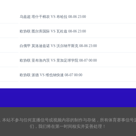
乌兹超 塔什干棉农 VS 布哈拉
08-06 23:00
欧协联 图尔库国际 VS 瓦杜兹
08-06 23:00
白俄甲 莫洛迪兹诺 VS 沃尔纳平斯克
08-06 23:00
欧协联 亚布洛内茨 VS 里加足球学院
08-07 00:00
欧协联 派德 VS 维也纳快速
08-07 00:00
看，本站不参与任何直播信号或视频内容的制作与存储，所有体育赛事信号
们，我们将在第一时间核实并妥善处理！