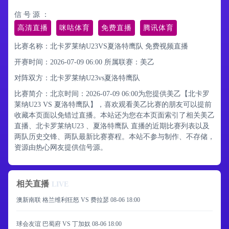
信 号 源 ：
高清直播
咪咕体育
免费直播
腾讯体育
比赛名称：北卡罗莱纳U23VS夏洛特鹰队 免费视频直播
开赛时间：2026-07-09 06:00
所属联赛：
美乙
对阵双方：北卡罗莱纳U23vs夏洛特鹰队
比赛简介：北京时间：2026-07-09 06:00为您提供美乙【北卡罗
莱纳U23 VS 夏洛特鹰队】，喜欢观看美乙比赛的朋友可以提前
收藏本页面以免错过直播。本站还为您在本页面索引了相关美乙
直播、北卡罗莱纳U23 、夏洛特鹰队 直播的近期比赛列表以及
两队历史交锋、两队最新比赛赛程。本站不参与制作、不存储，
资源由热心网友提供信号源。
相关直播
LIVE
澳新南联 格兰维利狂怒 VS 费拉瑟
08-06 18:00
球会友谊 巴蜀府 VS 丁加奴
08-06 18:00