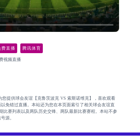
免费直播
腾讯体育
免费视频直播
8:00为您提供球会友谊【克鲁茨波克 VS 索斯诺维克】，喜欢观看
面以免错过直播。本站还为您在本页面索引了相关球会友谊直
近期比赛列表以及两队历史交锋、两队最新比赛赛程。本站不参
信号源。