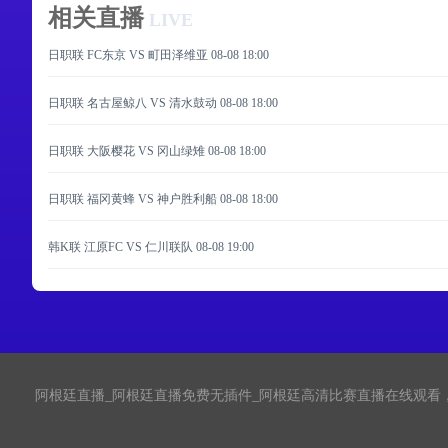
相关直播
LIVE
日职联 FC东京 VS 町田泽维亚
08-08 18:00
日职联 名古屋鲸八 VS 清水鼓动
08-08 18:00
日职联 大阪樱花 VS 冈山绿雉
08-08 18:00
日职联 福冈黄蜂 VS 神户胜利船
08-08 18:00
韩K联 江原FC VS 仁川联队
08-08 19:00
阿根廷直播_阿根廷直播免费无插件_阿根廷高清比赛直播在线观