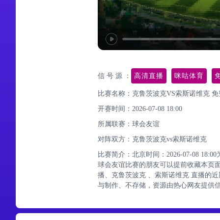
信 号 源 ：
高清直播
咪咕体育
比赛名称：克鲁茨波克VS索斯诺维克 
开赛时间：2026-07-08 18:00
所属联赛：
球会友谊
对阵双方：克鲁茨波克vs索斯诺维克
比赛简介：北京时间：2026-07-08 1
球会友谊比赛的朋友可以提前收藏本页
播、克鲁茨波克 、索斯诺维克 直播的
与制作、不存储，资源由热心网友提供