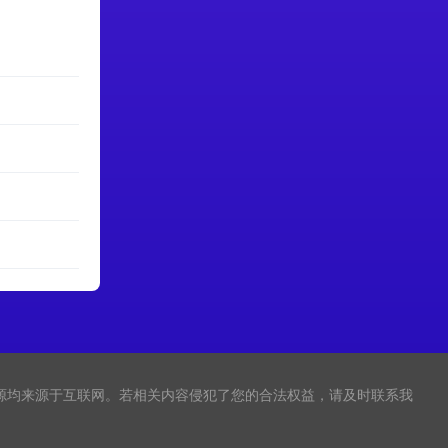
源均来源于互联网。若相关内容侵犯了您的合法权益，请及时联系我