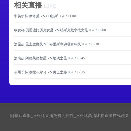
相关直播
LIVE
中美俱杯 摩塔瓜 VS CD法斯
08-07 11:00
欧女杯 贝雷达比历克女足 VS 明斯克戴拿模女足
08-07 15:00
澳昆超 昆士兰狮队 VS 布里斯班狮吼青年队
08-07 16:30
澳南超 阿德莱德彗星 VS 地铁之星
08-07 16:45
菲州长杯 泰拉菲尔马 VS 勇士之路
08-07 17:15
阿根廷直播_阿根廷直播免费无插件_阿根廷高清比赛直播在线观