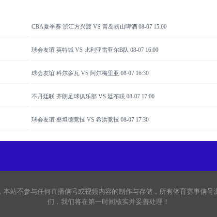
CBA夏季赛 浙江方兴渡 VS 青岛崂山啤酒
08-07 15:00
球会友谊 英特城 VS 比利亚雷亚尔B队
08-07 16:00
球会友谊 科尔多瓦 VS 阿尔梅里亚
08-07 16:30
不丹廷联 齐朗足球俱乐部 VS 廷布联
08-07 17:00
球会友谊 桑坦德竞技 VS 希洪竞技
08-07 17:30
看，本站不参与任何直播信号或视频内容的制作与存储，所有体育赛事信号
们，我们将在第一时间核实并妥善处理！