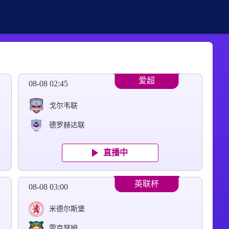
爱超
08-08 02:45
戈尔韦联
德罗赫达联
直播中
英联杯
08-08 03:00
米德尔斯堡
雷克瑟姆