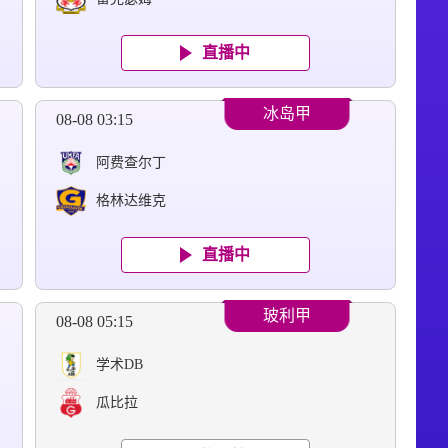
直播中
冰岛甲
08-08 03:15
阿费查尔丁
格林达维克
直播中
玻利甲
08-08 05:15
学术DB
瓜比拉