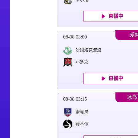
直播中
爱
08-08 03:00
沙姆洛克流浪
邓多克
直播中
冰岛
08-08 03:15
雷克尼
费基尔