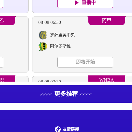
直播中
乙
阿甲
08-08 06:30
罗萨里奥中央
阿尔多斯维
即将开始
职
WNBA
08-08 07:30
更多推荐
华盛顿神秘人
亚特兰大梦想
即将开始
友情链接