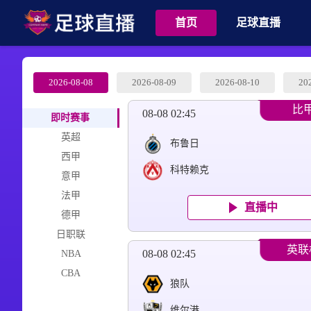
首页
足球直播
2026-08-08
2026-08-09
2026-08-10
20
比
08-08 02:45
即时赛事
英超
布鲁日
西甲
科特赖克
意甲
法甲
直播中
德甲
日职联
英联
08-08 02:45
NBA
CBA
狼队
维尔港