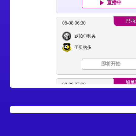
直播中
巴西
08-08 06:30
欧帕尔利奥
圣贝纳多
即将开始
加拿
08-08 07:00
弗尔戈FC
温哥华FC
即将开始