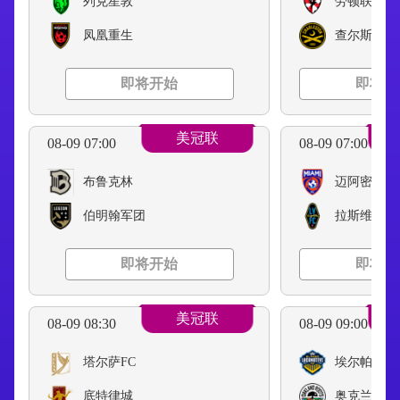
列克星敦
劳顿联
凤凰重生
查尔斯顿电
即将开始
即将开
美冠联
08-09 07:00
08-09 07:00
布鲁克林
迈阿密FC
伯明翰军团
拉斯维加斯
即将开始
即将开
美冠联
08-09 08:30
08-09 09:00
塔尔萨FC
埃尔帕索机
底特律城
奥克兰根